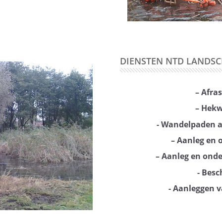
DIENSTEN NTD LANDSC
– Afra
– Hekw
- Wandelpaden a
– Aanleg en 
– Aanleg en ond
- Besch
- Aanleggen va